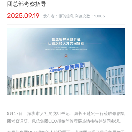
团总部考察指导
2025.09.19
发布者：佩琪信息 浏览次数：
10883
9月17日，深圳市人社局党组书记、局长王楚宏一行莅临佩信集
团考察调研。佩信集团CEO胡娅等管理层热情接待并陪同参观。