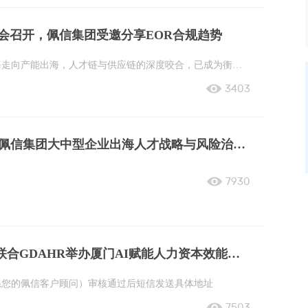
大会召开，佩信集团受邀分享EOR合规趋势
当中国轮胎产业从产品出海走向产能出海，人才链与供应链的深度咬合，已成为衡量全球化成色的关键标尺。企业出海，归根结底是...
3403
人才无界 千帆竞渡 | 佩信集团大中型企业出海人才战略与风险治理论坛
7930
智驱人效 | 佩信集团联合GDAHR举办厦门AI赋能人力资本效能沙龙
系您的佩信客户顾问）审核通过后短信发送具体地址
7503