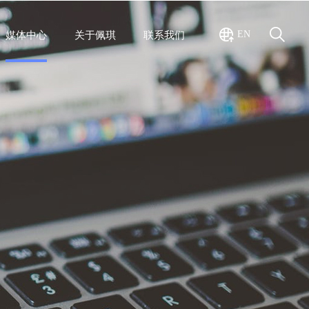
EN
媒体中心
关于佩琪
联系我们