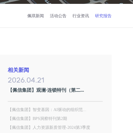
佩琪新闻
活动公告
行业资讯
研究报告
相关新闻
2026.04.21
【佩信集团】观澜·连锁特刊（第二...
【佩信集团】智变基因：AI驱动的组织范...
【佩信集团】BPS洞察特刊第2期
【佩信集团】人力资源新质管理-2024第3季度