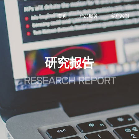
首页
产品服务
客户案例
研究报告
RESEARCH REPORT