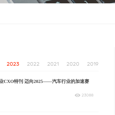
2023
2022
2021
2020
2019
CXO特刊 迈向2025——汽车行业的加速赛
23088