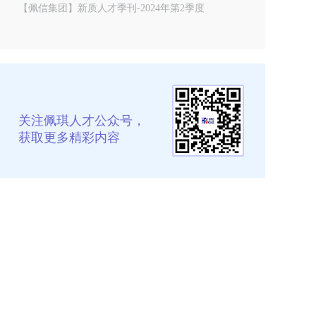
【佩信集团】新质人才季刊-2024年第2季度
关注佩琪人才公众号，
获取更多精彩内容