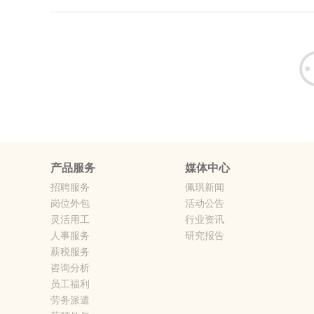
产品服务
媒体中心
招聘服务
佩琪新闻
岗位外包
活动公告
灵活用工
行业资讯
人事服务
研究报告
薪税服务
咨询分析
员工福利
劳务派遣