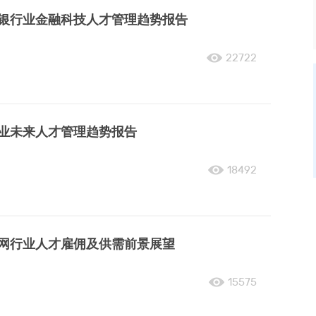
察：银行业金融科技人才管理趋势报告
22722
行业未来人才管理趋势报告
18492
联网行业人才雇佣及供需前景展望
15575